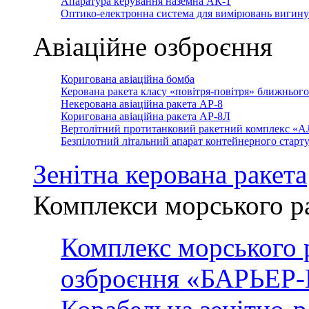
Апаратура керування наземна АК-1
Оптико-електронна система для вимірювань вигин
Авіаційне озброєння
Коригована авіаційна бомба
Керована ракета класу «повітря-повітря» ближньог
Некерована авіаційна ракета АР-8
Коригована авіаційна ракета АР-8Л
Вертолітний протитанковий ракетний комплекс «
Безпілотний літальний апарат контейнерного стар
Зенітна керована ракета
Комплекси морського р
Комплекс морського 
озброєння «БАРЬЕР