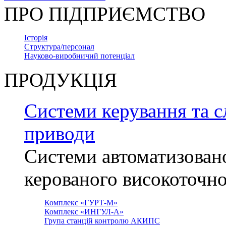
ПРО ПІДПРИЄМСТВО
Історія
Структура/персонал
Науково-виробничий потенціал
ПРОДУКЦІЯ
Системи керування та с
приводи
Системи автоматизован
керованого високоточн
Комплекс «ГУРТ-М»
Комплекс «ИНГУЛ-А»
Група станцій контролю АКИПС