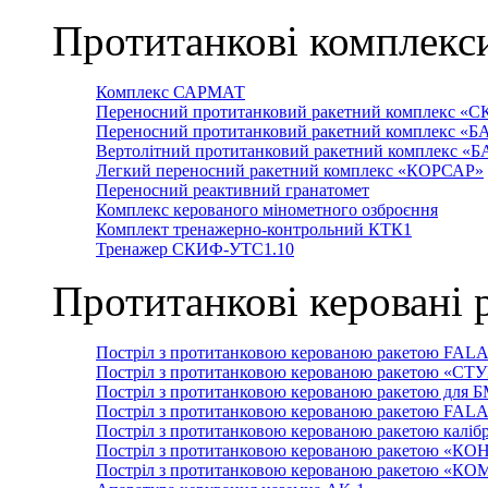
Протитанкові комплекс
Комплекс САРМАТ
Переносний протитанковий ракетний комплекс «С
Переносний протитанковий ракетний комплекс «Б
Вертолітний протитанковий ракетний комплекс «
Легкий переносний ракетний комплекс «КОРСАР»
Переносний реактивний гранатомет
Комплекс керованого мінометного озброєння
Комплект тренажерно-контрольний КТК1
Тренажер СКИФ-УТС1.10
Протитанкові керовані 
Постріл з протитанковою керованою ракетою FAL
Постріл з протитанковою керованою ракетою «СТ
Постріл з протитанковою керованою ракетою для 
Постріл з протитанковою керованою ракетою FAL
Постріл з протитанковою керованою ракетою каліб
Постріл з протитанковою керованою ракетою «КО
Постріл з протитанковою керованою ракетою «К