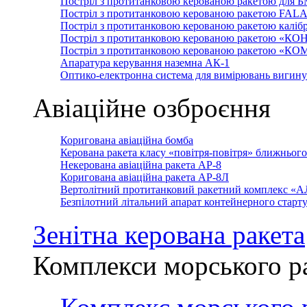
Постріл з протитанковою керованою ракетою для 
Постріл з протитанковою керованою ракетою FAL
Постріл з протитанковою керованою ракетою каліб
Постріл з протитанковою керованою ракетою «КО
Постріл з протитанковою керованою ракетою «К
Апаратура керування наземна АК-1
Оптико-електронна система для вимірювань вигин
Авіаційне озброєння
Коригована авіаційна бомба
Керована ракета класу «повітря-повітря» ближньог
Некерована авіаційна ракета АР-8
Коригована авіаційна ракета АР-8Л
Вертолітний протитанковий ракетний комплекс «
Безпілотний літальний апарат контейнерного стар
Зенітна керована ракета
Комплекси морського р