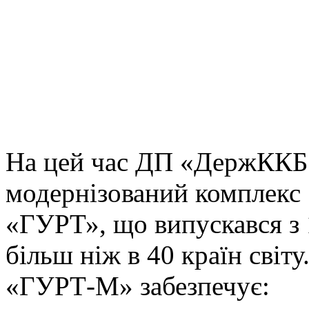
На цей час ДП «ДержККБ
модернізований комплекс
«ГУРТ», що випускався з 
більш ніж в 40 країн світ
«ГУРТ-М» забезпечує: