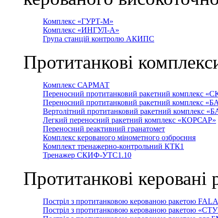
Комплекс «ГУРТ-М»
Комплекс «ИНГУЛ-А»
Група станцій контролю АКИПС
Протитанкові комплекс
Комплекс САРМАТ
Переносний протитанковий ракетний комплекс «С
Переносний протитанковий ракетний комплекс «Б
Вертолітний протитанковий ракетний комплекс «
Легкий переносний ракетний комплекс «КОРСАР»
Переносний реактивний гранатомет
Комплекс керованого мінометного озброєння
Комплект тренажерно-контрольний КТК1
Тренажер СКИФ-УТС1.10
Протитанкові керовані 
Постріл з протитанковою керованою ракетою FAL
Постріл з протитанковою керованою ракетою «СТ