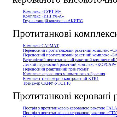
Комплекс «ГУРТ-М»
Комплекс «ИНГУЛ-А»
Група станцій контролю АКИПС
Протитанкові комплекс
Комплекс САРМАТ
Переносний протитанковий ракетний комплекс «С
Переносний протитанковий ракетний комплекс «Б
Вертолітний протитанковий ракетний комплекс «
Легкий переносний ракетний комплекс «КОРСАР»
Переносний реактивний гранатомет
Комплекс керованого мінометного озброєння
Комплект тренажерно-контрольний КТК1
Тренажер СКИФ-УТС1.10
Протитанкові керовані 
Постріл з протитанковою керованою ракетою FAL
Постріл з протитанковою керованою ракетою «СТ