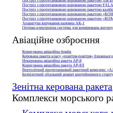
Постріл з протитанковою керованою ракетою для 
Постріл з протитанковою керованою ракетою FAL
Постріл з протитанковою керованою ракетою каліб
Постріл з протитанковою керованою ракетою «КО
Постріл з протитанковою керованою ракетою «К
Апаратура керування наземна АК-1
Оптико-електронна система для вимірювань вигин
Авіаційне озброєння
Коригована авіаційна бомба
Керована ракета класу «повітря-повітря» ближньог
Некерована авіаційна ракета АР-8
Коригована авіаційна ракета АР-8Л
Вертолітний протитанковий ракетний комплекс «
Безпілотний літальний апарат контейнерного стар
Зенітна керована ракета
Комплекси морського р