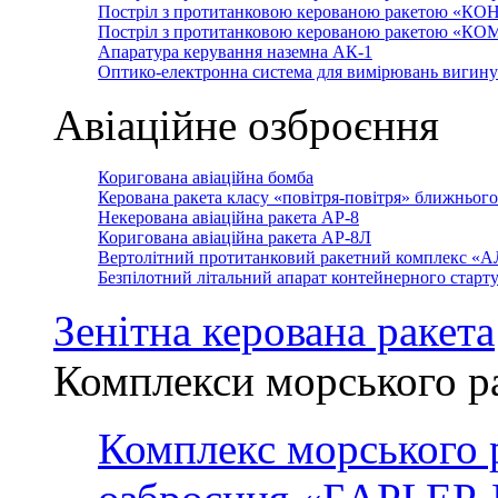
Постріл з протитанковою керованою ракетою «КО
Постріл з протитанковою керованою ракетою «К
Апаратура керування наземна АК-1
Оптико-електронна система для вимірювань вигин
Авіаційне озброєння
Коригована авіаційна бомба
Керована ракета класу «повітря-повітря» ближньог
Некерована авіаційна ракета АР-8
Коригована авіаційна ракета АР-8Л
Вертолітний протитанковий ракетний комплекс «
Безпілотний літальний апарат контейнерного стар
Зенітна керована ракета
Комплекси морського р
Комплекс морського 