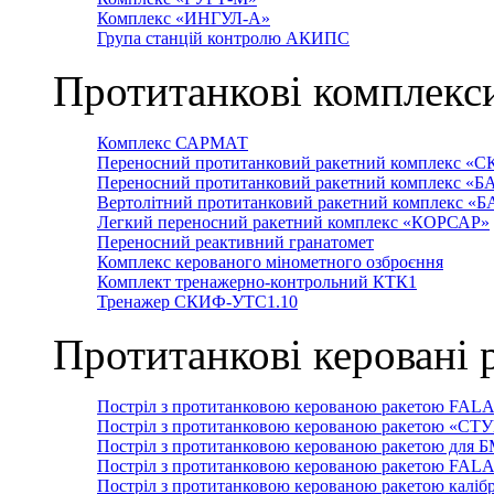
Комплекс «ИНГУЛ-А»
Група станцій контролю АКИПС
Протитанкові комплекс
Комплекс САРМАТ
Переносний протитанковий ракетний комплекс «С
Переносний протитанковий ракетний комплекс «Б
Вертолітний протитанковий ракетний комплекс «
Легкий переносний ракетний комплекс «КОРСАР»
Переносний реактивний гранатомет
Комплекс керованого мінометного озброєння
Комплект тренажерно-контрольний КТК1
Тренажер СКИФ-УТС1.10
Протитанкові керовані 
Постріл з протитанковою керованою ракетою FAL
Постріл з протитанковою керованою ракетою «СТ
Постріл з протитанковою керованою ракетою для 
Постріл з протитанковою керованою ракетою FAL
Постріл з протитанковою керованою ракетою каліб