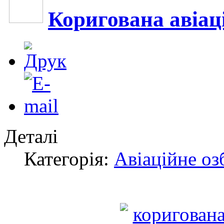
Коригована авіац
Деталі
Категорія:
Авіаційне оз