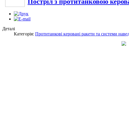
Постріл з протитанковою керо
Деталі
Категорія:
Протитанкові керовані ракети та системи наве