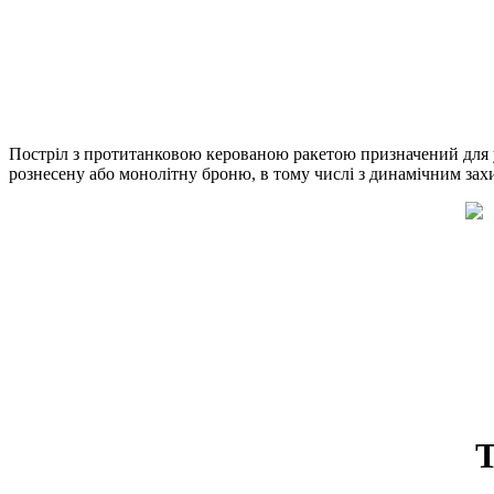
Постріл з протитанковою керованою ракетою призначений для 
рознесену або монолітну броню, в тому числі з динамічним захи