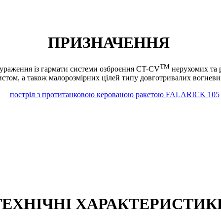
ПРИЗНАЧЕННЯ
TM
ураження із гармати системи озброєння CT-CV
нерухомих та 
стом, а також малорозмірних цілей типу довготривалих вогневих 
ТЕХНІЧНІ ХАРАКТЕРИСТИК