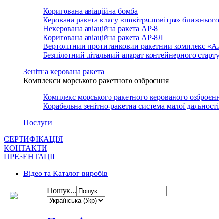
Коригована авіаційна бомба
Керована ракета класу «повітря-повітря» ближньог
Некерована авіаційна ракета АР-8
Коригована авіаційна ракета АР-8Л
Вертолітний протитанковий ракетний комплекс «
Безпілотний літальний апарат контейнерного стар
Зенітна керована ракета
Комплекси морського ракетного озброєння
Комплекс морського ракетного керованого озброє
Корабельна зенітно-ракетна система малої дально
Послуги
СЕРТИФІКАЦІЯ
КОНТАКТИ
ПРЕЗЕНТАЦІЇ
Відео та Каталог виробів
Пошук...