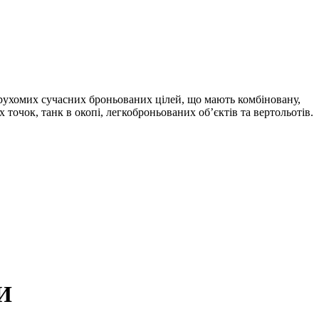
рухомих сучасних броньованих цілей, що мають комбіновану,
точок, танк в окопі, легкоброньованих об’єктів та вертольотів.
И