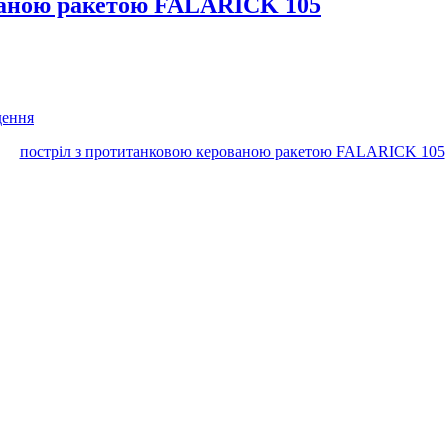
ваною ракетою FALARICK 105
дення