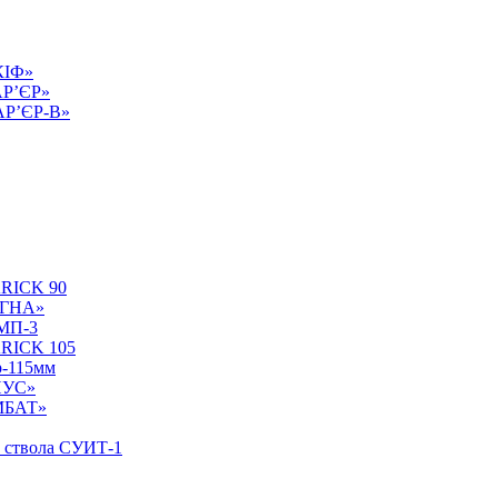
КІФ»
АР’ЄР»
БАР’ЄР-В»
ARICK 90
УГНА»
БМП-3
ARICK 105
р-115мм
НУС»
ОМБАТ»
у ствола СУИТ-1