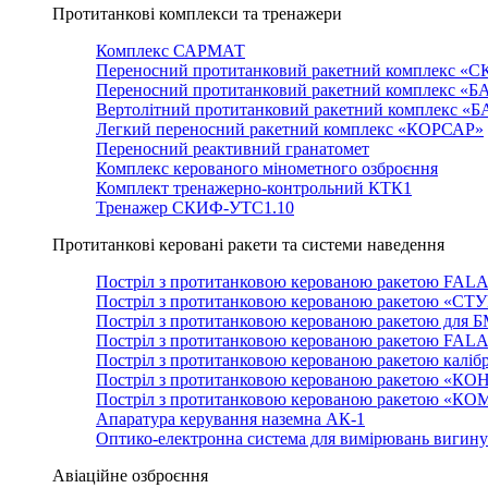
Протитанкові комплекси та тренажери
Комплекс САРМАТ
Переносний протитанковий ракетний комплекс «С
Переносний протитанковий ракетний комплекс «Б
Вертолітний протитанковий ракетний комплекс «
Легкий переносний ракетний комплекс «КОРСАР»
Переносний реактивний гранатомет
Комплекс керованого мінометного озброєння
Комплект тренажерно-контрольний КТК1
Тренажер СКИФ-УТС1.10
Протитанкові керовані ракети та системи наведення
Постріл з протитанковою керованою ракетою FAL
Постріл з протитанковою керованою ракетою «СТ
Постріл з протитанковою керованою ракетою для 
Постріл з протитанковою керованою ракетою FAL
Постріл з протитанковою керованою ракетою каліб
Постріл з протитанковою керованою ракетою «КО
Постріл з протитанковою керованою ракетою «К
Апаратура керування наземна АК-1
Оптико-електронна система для вимірювань вигин
Авіаційне озброєння