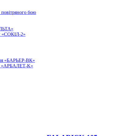
о повітряного бою
АЛЬТА»
ту «СОКІЛ-2»
ння «БАРЬЕР-ВК»
сті «АРБАЛЕТ-K»