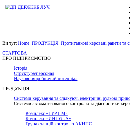
Ви тут:
Home
ПРОДУКЦІЯ
Протитанкові керовані ракети та 
СТАРТОВА
ПРО ПІДПРИЄМСТВО
Історія
Структура/персонал
Науково-виробничий потенціал
ПРОДУКЦІЯ
Системи керування та слідкуючі електричні рульові прив
Системи автоматизованого контролю та діагностики керо
Комплекс «ГУРТ-М»
Комплекс «ИНГУЛ-А»
Група станцій контролю АКИПС