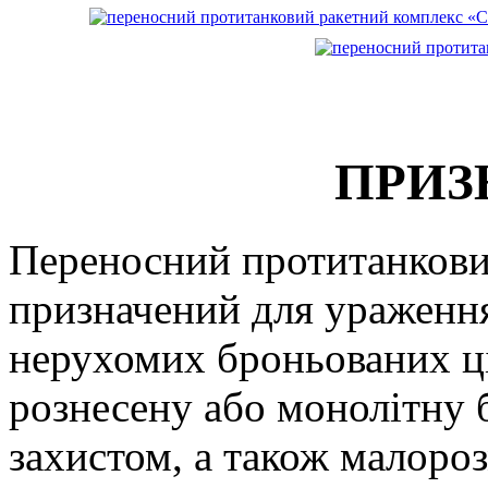
ПРИЗ
Переносний протитанкови
призначений для ураження
нерухомих броньованих ці
рознесену або монолітну 
захистом, а також малоро