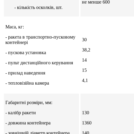
не менше 600
- кількість осколків, шт.
Маса, кг:
- ракета в транспортно-пусковому
30
контейнері
38,2
- пускова установка
14
- пульт дистанційного керування
15
- прилад наведення
4,1
- тепловізійна камера
Габаритні розміри, мм:
- калібр ракети
130
- довжина контейнера
1360
- зовнішній діаметр контейнера
140