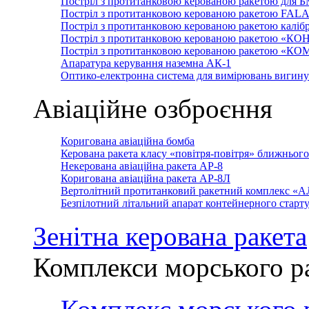
Постріл з протитанковою керованою ракетою для 
Постріл з протитанковою керованою ракетою FAL
Постріл з протитанковою керованою ракетою каліб
Постріл з протитанковою керованою ракетою «КО
Постріл з протитанковою керованою ракетою «К
Апаратура керування наземна АК-1
Оптико-електронна система для вимірювань вигин
Авіаційне озброєння
Коригована авіаційна бомба
Керована ракета класу «повітря-повітря» ближньог
Некерована авіаційна ракета АР-8
Коригована авіаційна ракета АР-8Л
Вертолітний протитанковий ракетний комплекс «
Безпілотний літальний апарат контейнерного стар
Зенітна керована ракета
Комплекси морського р