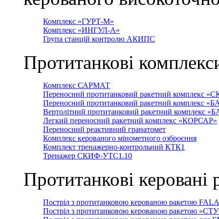
Комплекс «ГУРТ-М»
Комплекс «ИНГУЛ-А»
Група станцій контролю АКИПС
Протитанкові комплекс
Комплекс САРМАТ
Переносний протитанковий ракетний комплекс «С
Переносний протитанковий ракетний комплекс «Б
Вертолітний протитанковий ракетний комплекс «
Легкий переносний ракетний комплекс «КОРСАР»
Переносний реактивний гранатомет
Комплекс керованого мінометного озброєння
Комплект тренажерно-контрольний КТК1
Тренажер СКИФ-УТС1.10
Протитанкові керовані 
Постріл з протитанковою керованою ракетою FAL
Постріл з протитанковою керованою ракетою «СТ