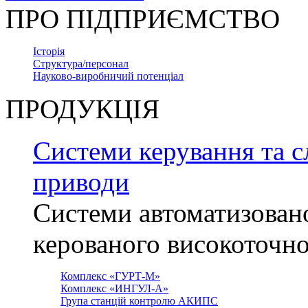
ПРО ПІДПРИЄМСТВО
Історія
Структура/персонал
Науково-виробничий потенціал
ПРОДУКЦІЯ
Системи керування та с
приводи
Системи автоматизован
керованого високоточн
Комплекс «ГУРТ-М»
Комплекс «ИНГУЛ-А»
Група станцій контролю АКИПС