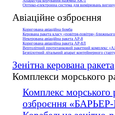
Апаратура керування наземна АК-1
Оптико-електронна система для вимірювань вигин
Авіаційне озброєння
Коригована авіаційна бомба
Керована ракета класу «повітря-повітря» ближньог
Некерована авіаційна ракета АР-8
Коригована авіаційна ракета АР-8Л
Вертолітний протитанковий ракетний комплекс «
Безпілотний літальний апарат контейнерного стар
Зенітна керована ракета
Комплекси морського р
Комплекс морського 
озброєння «БАРЬЕР