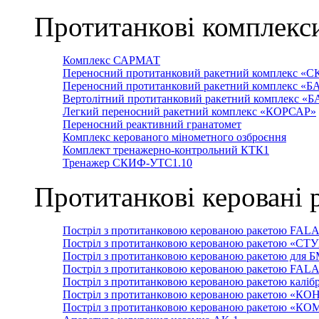
Протитанкові комплекс
Комплекс САРМАТ
Переносний протитанковий ракетний комплекс «С
Переносний протитанковий ракетний комплекс «Б
Вертолітний протитанковий ракетний комплекс «
Легкий переносний ракетний комплекс «КОРСАР»
Переносний реактивний гранатомет
Комплекс керованого мінометного озброєння
Комплект тренажерно-контрольний КТК1
Тренажер СКИФ-УТС1.10
Протитанкові керовані 
Постріл з протитанковою керованою ракетою FAL
Постріл з протитанковою керованою ракетою «СТ
Постріл з протитанковою керованою ракетою для 
Постріл з протитанковою керованою ракетою FAL
Постріл з протитанковою керованою ракетою каліб
Постріл з протитанковою керованою ракетою «КО
Постріл з протитанковою керованою ракетою «К