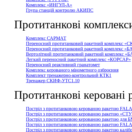
Комплекс «ИНГУЛ-А»
Група станцій контролю АКИПС
Протитанкові комплекс
Комплекс САРМАТ
Переносний протитанковий ракетний комплекс «С
Переносний протитанковий ракетний комплекс «Б
Вертолітний протитанковий ракетний комплекс «
Легкий переносний ракетний комплекс «КОРСАР»
Переносний реактивний гранатомет
Комплекс керованого мінометного озброєння
Комплект тренажерно-контрольний КТК1
Тренажер СКИФ-УТС1.10
Протитанкові керовані 
Постріл з протитанковою керованою ракетою FAL
Постріл з протитанковою керованою ракетою «СТ
Постріл з протитанковою керованою ракетою для 
Постріл з протитанковою керованою ракетою FAL
Постріл з протитанковою керованою ракетою каліб