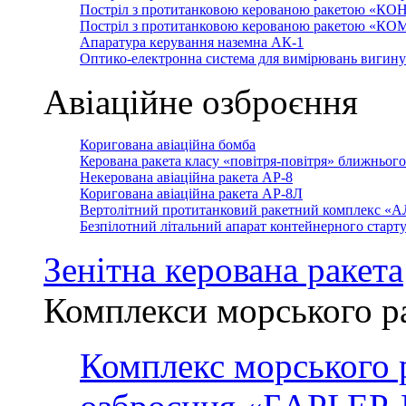
Постріл з протитанковою керованою ракетою «КО
Постріл з протитанковою керованою ракетою «К
Апаратура керування наземна АК-1
Оптико-електронна система для вимірювань вигин
Авіаційне озброєння
Коригована авіаційна бомба
Керована ракета класу «повітря-повітря» ближньог
Некерована авіаційна ракета АР-8
Коригована авіаційна ракета АР-8Л
Вертолітний протитанковий ракетний комплекс «
Безпілотний літальний апарат контейнерного стар
Зенітна керована ракета
Комплекси морського р
Комплекс морського 